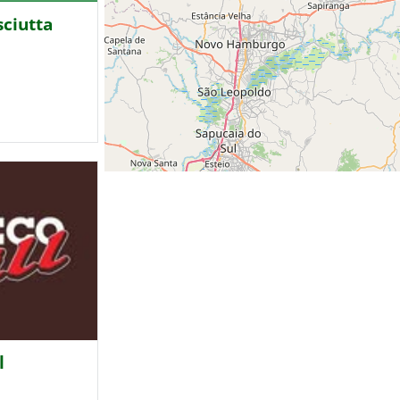
sciutta
l