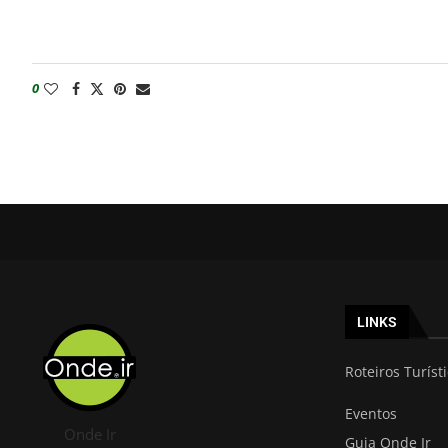
0
LINKS
Roteiros Turíst
Eventos
Onde Ir
Guia Onde Ir