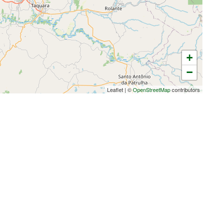
+
−
Leaflet
|
©
OpenStreetMap
contributors