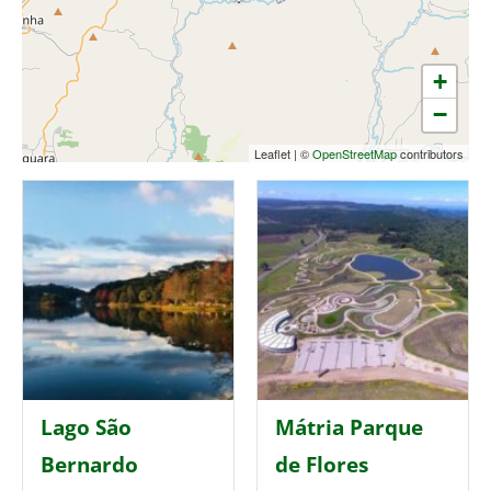
+
−
Leaflet
|
©
OpenStreetMap
contributors
Lago São
Mátria Parque
Bernardo
de Flores