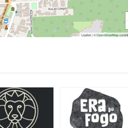
Leaflet
|
©
OpenStreetMap
contri