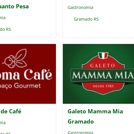
uanto Pesa
Gastronomia
mia
Gramado RS
do RS
de Café
Galeto Mamma Mia
Gramado
mia
Gastronomia