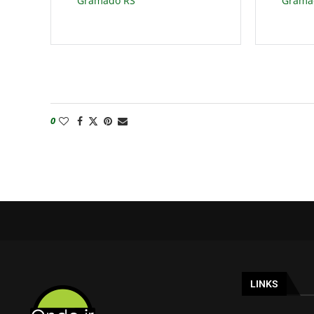
Gramado RS
Grama
0
LINKS