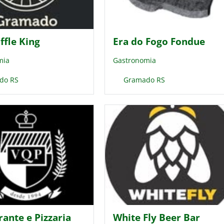
ffle King
Era do Fogo Fondue
mia
Gastronomia
do RS
Gramado RS
ante e Pizzaria
White Fly Beer Bar