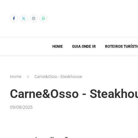
HOME
GUIA ONDE IR
ROTEIROS TURÍST
Home
Carne&Osso - Steakhouse
Carne&Osso - Steakho
09/08/2025