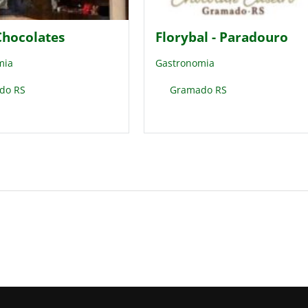
Chocolates
Florybal - Paradouro
mia
Gastronomia
do RS
Gramado RS