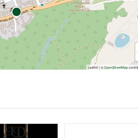
Leaflet
|
©
OpenStreetMap
contri