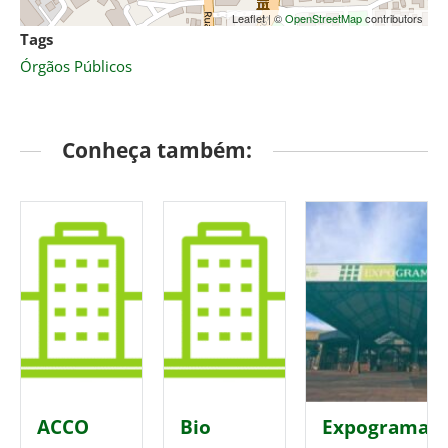
Leaflet
|
©
OpenStreetMap
contributors
Tags
Órgãos Públicos
Conheça também:
ACCO
Bio
Expogramad