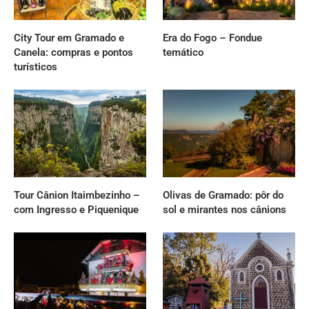
City Tour em Gramado e
Era do Fogo – Fondue
Canela: compras e pontos
temático
turísticos
Tour Cânion Itaimbezinho –
Olivas de Gramado: pôr do
com Ingresso e Piquenique
sol e mirantes nos cânions