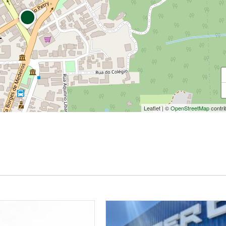
Leaflet
|
©
OpenStreetMap
contri