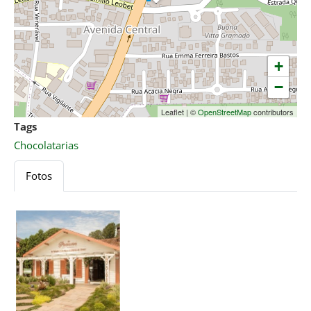
+
−
Leaflet
|
©
OpenStreetMap
contributors
Tags
Chocolatarias
Fotos