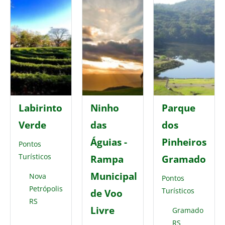
Labirinto
Ninho
Parque
Verde
das
dos
Águias -
Pinheiros
Pontos
Turísticos
Rampa
Gramado
Municipal
Nova
Pontos
Petrópolis
Turísticos
de Voo
RS
Livre
Gramado
RS