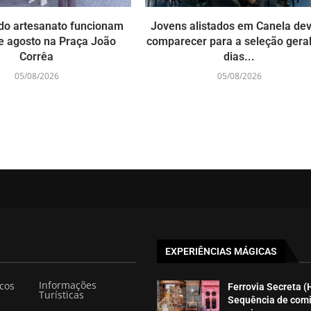
do artesanato funcionam
Jovens alistados em Canela d
e agosto na Praça João
comparecer para a seleção gera
Corrêa
dias...
05/08/2026
05/08/2026
EXPERIÊNCIAS MÁGICAS
Informações
icos
Ferrovia Secreta (
Turísticas
Sequência de com