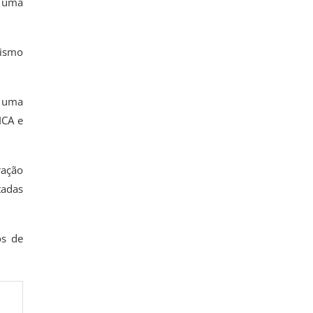
o uma
rismo
o uma
ICA e
ração
tadas
os de