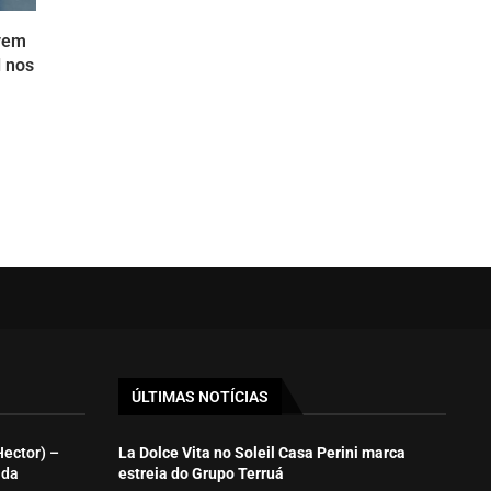
evem
l nos
ÚLTIMAS NOTÍCIAS
Hector) –
La Dolce Vita no Soleil Casa Perini marca
ida
estreia do Grupo Terruá