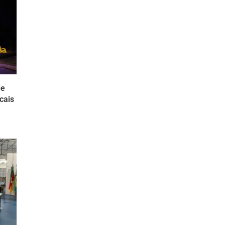
de
cais