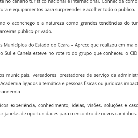
te no cenário turístico nacional e internacional. Conhecida com
tura e equipamentos para surpreender e acolher todo o público.
 como o aconchego e a natureza como grandes tendências do tu
rceiras público-privado.
dos Municípios do Estado do Ceara – Aprece que realizou em mai
 do Sul e Canela esteve no roteiro do grupo que conheceu o CID
ios municipais, vereadores, prestadores de serviço da administ
Academia ligados à temática e pessoas físicas ou jurídicas impac
 pandemia.
cos experiência, conhecimento, ideias, visões, soluções e cas
r janelas de oportunidades para o encontro de novos caminhos.