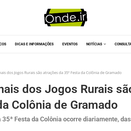
ICOS
DICAS E INFORMAÇÕES
EVENTOS
NOTÍCIAS
CONSULT
finais dos Jogos Rurais são atrações da 35ª Festa da Colônia de Gramado
inais dos Jogos Rurais sã
 da Colônia de Gramado
 35ª Festa da Colônia ocorre diariamente, das