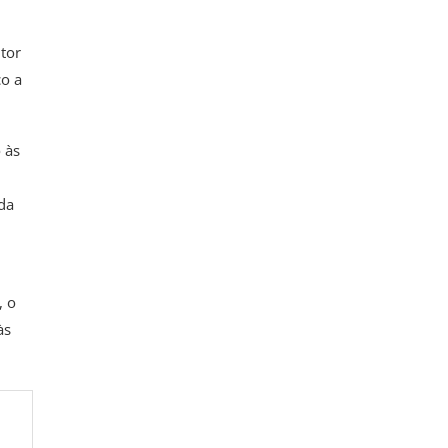
tor
co a
 às
da
, o
às