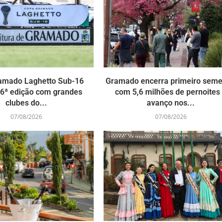
amado Laghetto Sub-16
Gramado encerra primeiro seme
 6ª edição com grandes
com 5,6 milhões de pernoites
clubes do...
avanço nos...
07/08/2026
07/08/2026