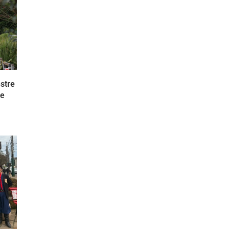
stre
 e