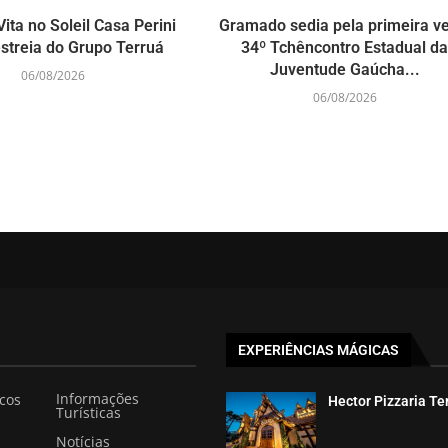
ita no Soleil Casa Perini
Gramado sedia pela primeira v
streia do Grupo Terruá
34º Tchêncontro Estadual d
Juventude Gaúcha...
06/08/2026
06/08/2026
EXPERIÊNCIAS MÁGICAS
Informações
icos
Hector Pizzaria T
Turísticas
Notícias