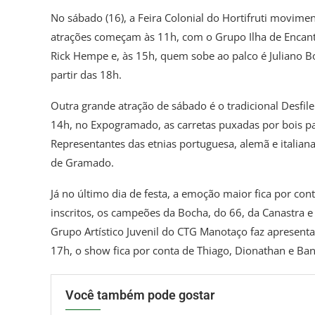
No sábado (16), a Feira Colonial do Hortifruti movimen
atrações começam às 11h, com o Grupo Ilha de Encanto
Rick Hempe e, às 15h, quem sobe ao palco é Juliano B
partir das 18h.
Outra grande atração de sábado é o tradicional Desfil
14h, no Expogramado, as carretas puxadas por bois pas
Representantes das etnias portuguesa, alemã e italian
de Gramado.
Já no último dia de festa, a emoção maior fica por co
inscritos, os campeões da Bocha, do 66, da Canastra e
Grupo Artístico Juvenil do CTG Manotaço faz apresentaç
17h, o show fica por conta de Thiago, Dionathan e Band
Você também pode gostar