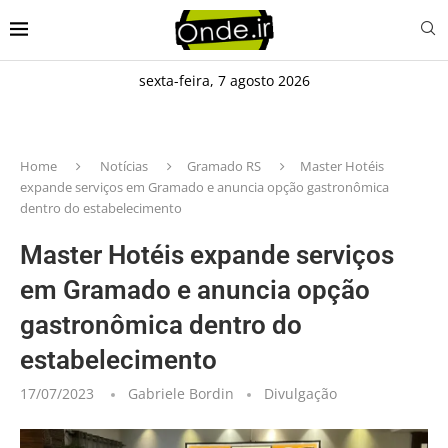
sexta-feira, 7 agosto 2026
Home
Notícias
Gramado RS
Master Hotéis
expande serviços em Gramado e anuncia opção gastronômica
dentro do estabelecimento
Master Hotéis expande serviços
em Gramado e anuncia opção
gastronômica dentro do
estabelecimento
17/07/2023
Gabriele Bordin
Divulgação