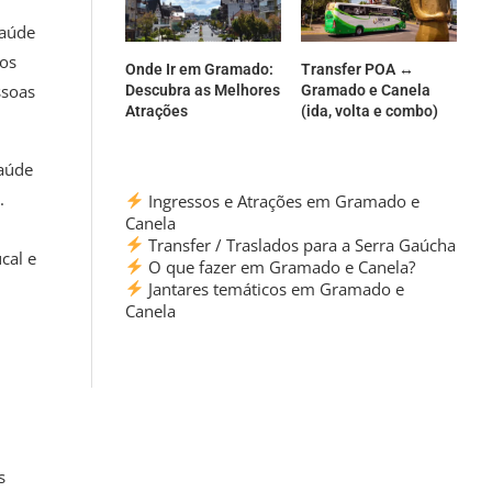
saúde
ios
Onde Ir em Gramado:
Transfer POA ↔
ssoas
Descubra as Melhores
Gramado e Canela
Atrações
(ida, volta e combo)
Saúde
.
Ingressos e Atrações em Gramado e
Canela
Transfer / Traslados para a Serra Gaúcha
cal e
O que fazer em Gramado e Canela?
Jantares temáticos em Gramado e
Canela
s