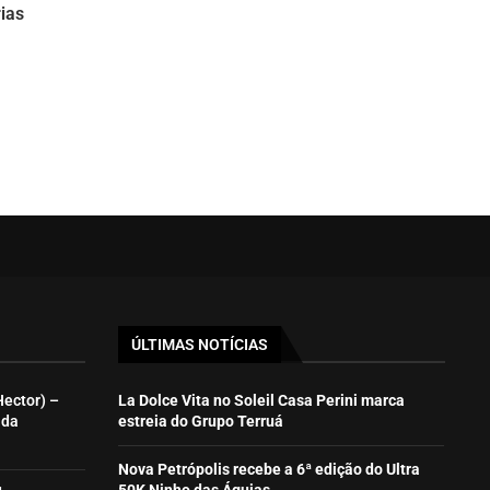
ias
ÚLTIMAS NOTÍCIAS
Hector) –
La Dolce Vita no Soleil Casa Perini marca
ida
estreia do Grupo Terruá
Nova Petrópolis recebe a 6ª edição do Ultra
50K Ninho das Águias