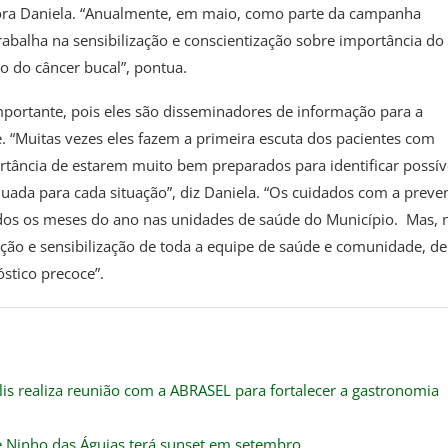
adora Daniela. “Anualmente, em maio, como parte da campanha
abalha na sensibilização e conscientização sobre importância do
o do câncer bucal”, pontua.
mportante, pois eles são disseminadores de informação para a
“Muitas vezes eles fazem a primeira escuta dos pacientes com
rtância de estarem muito bem preparados para identificar possív
uada para cada situação”, diz Daniela. “Os cuidados com a preve
dos os meses do ano nas unidades de saúde do Município. Mas, 
ão e sensibilização de toda a equipe de saúde e comunidade, de
stico precoce”.
lis realiza reunião com a ABRASEL para fortalecer a gastronomia
e Ninho das Águias terá sunset em setembro