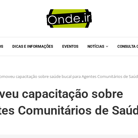
OS
DICAS E INFORMAÇÕES
EVENTOS
NOTÍCIAS
CONSULTA 
romoveu capacitação sobre saúde bucal para Agentes Comunitários de Saú
veu capacitação sobre
tes Comunitários de Saú