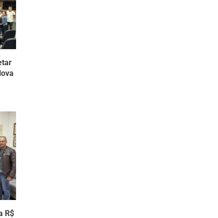
etar
Nova
a R$