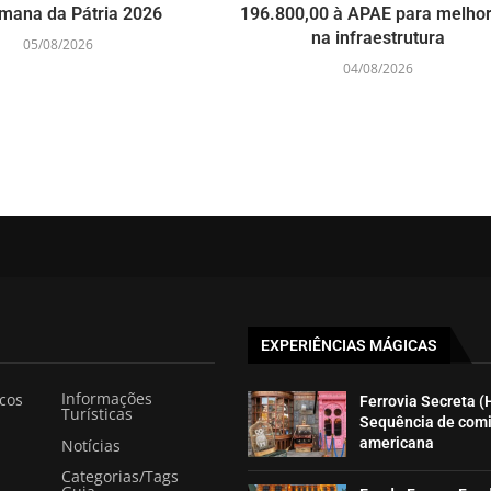
mana da Pátria 2026
196.800,00 à APAE para melhor
na infraestrutura
05/08/2026
04/08/2026
EXPERIÊNCIAS MÁGICAS
Informações
icos
Ferrovia Secreta (
Turísticas
Sequência de com
americana
Notícias
Categorias/Tags