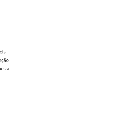
eis
nção
nesse