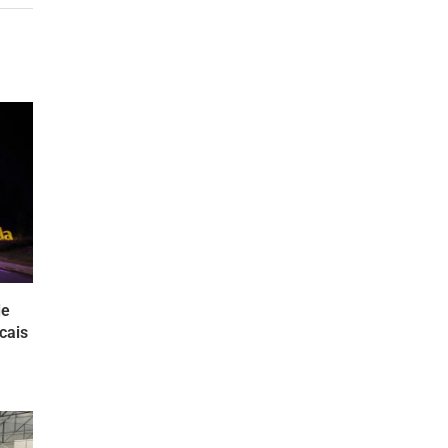
de
cais