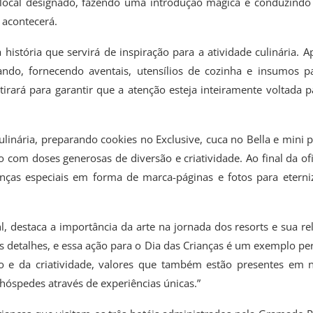
no local designado, fazendo uma introdução mágica e conduzind
 acontecerá.
 história que servirá de inspiração para a atividade culinária. A
ndo, fornecendo aventais, utensílios de cozinha e insumos p
irará para garantir que a atenção esteja inteiramente voltada p
ulinária, preparando cookies no Exclusive, cuca no Bella e mini p
com doses generosas de diversão e criatividade. Ao final da ofi
ranças especiais em forma de marca-páginas e fotos para eterni
, destaca a importância da arte na jornada dos resorts e sua re
 detalhes, e essa ação para o Dia das Crianças é um exemplo per
o e da criatividade, valores que também estão presentes em 
óspedes através de experiências únicas.”