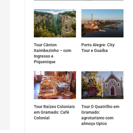
Tour Cânion
Porto Alegre: City
Itaimbezinho – com
Tour e Guaíba
Ingresso e
Piquenique
Tour Raízes Coloniais
Tour O Quatrilho em
em Gramado: Café
Gramado:
Colonial
agroturismo com
almoço típico