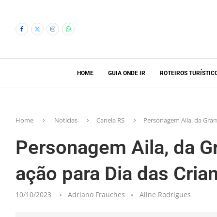
HOME
GUIA ONDE IR
ROTEIROS TURÍSTIC
Home
Notícias
Canela RS
Personagem Aila, da Gram
Personagem Aila, da G
ação para Dia das Cria
10/10/2023
Adriano Frauches
Aline Rodrigues