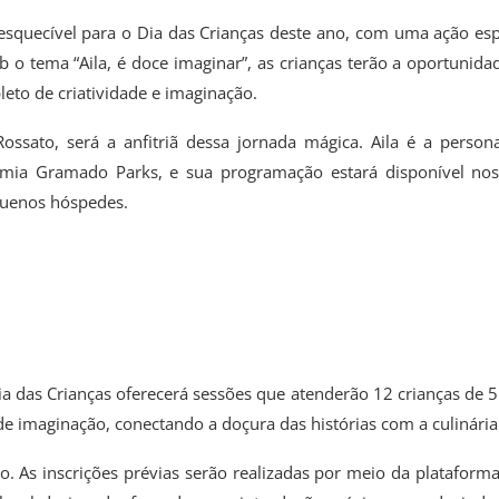
squecível para o Dia das Crianças deste ano, com uma ação esp
ob o tema “Aila, é doce imaginar”, as crianças terão a oportunida
to de criatividade e imaginação.
Rossato, será a anfitriã dessa jornada mágica. Aila é a perso
omia Gramado Parks, e sua programação estará disponível nos
quenos hóspedes.
a das Crianças oferecerá sessões que atenderão 12 crianças de 5
de imaginação, conectando a doçura das histórias com a culinária
As inscrições prévias serão realizadas por meio da plataforma 