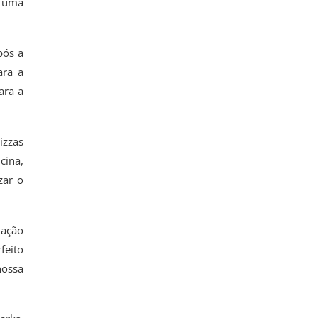
o uma
pós a
ara a
ara a
izzas
cina,
zar o
lação
feito
nossa