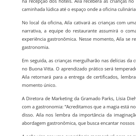
na recepção dos hotéis. Aila receberá as crianças 
caminhada lúdica até o espaço onde a oficina culinária
No local da oficina, Aila cativará as crianças com uma
narrativa, a equipe do restaurante assumirá o coma
experiência gastronômica. Nesse momento, Aila se ret
gastronomia.
Em seguida, as crianças mergulharão nas delícias da c
no Buona Vitta. O aprendizado prático será temperado 
Aila retornará para a entrega de certificados, lemb
momento único.
A Diretora de Marketing da Gramado Parks, Lísia Diehl
com a gastronomia: “Acreditamos que a magia está nos
disso. Aila nos lembra da importância da imaginaçã
abordagem gastronômica, que busca encantar nossos h