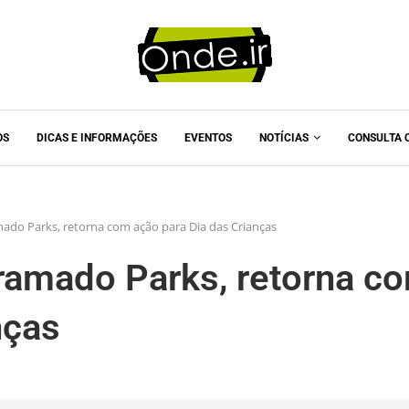
OS
DICAS E INFORMAÇÕES
EVENTOS
NOTÍCIAS
CONSULTA 
ado Parks, retorna com ação para Dia das Crianças
ramado Parks, retorna c
nças