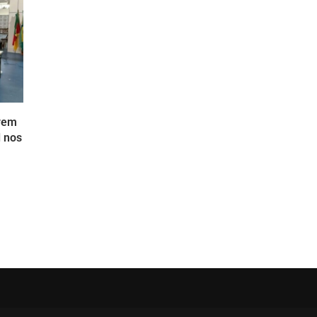
evem
l nos