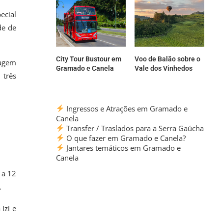
ecial
de de
City Tour Bustour em
Voo de Balão sobre o
nagem
Gramado e Canela
Vale dos Vinhedos
 três
Ingressos e Atrações em Gramado e
Canela
Transfer / Traslados para a Serra Gaúcha
O que fazer em Gramado e Canela?
Jantares temáticos em Gramado e
Canela
 a 12
.
Izi e