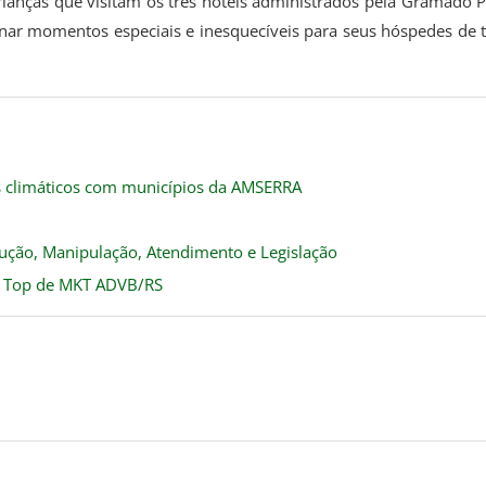
ianças que visitam os três hotéis administrados pela Gramado P
r momentos especiais e inesquecíveis para seus hóspedes de 
os climáticos com municípios da AMSERRA
ução, Manipulação, Atendimento e Legislação
do Top de MKT ADVB/RS