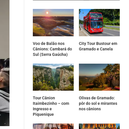
Voo de Balão nos
City Tour Bustour em
Cânions: Cambará do
Gramado e Canela
Sul (Serra Gaúcha)
Tour Cânion
Olivas de Gramado:
Itaimbezinho – com
pôr do sol e mirantes
Ingresso e
nos cânions
Piquenique