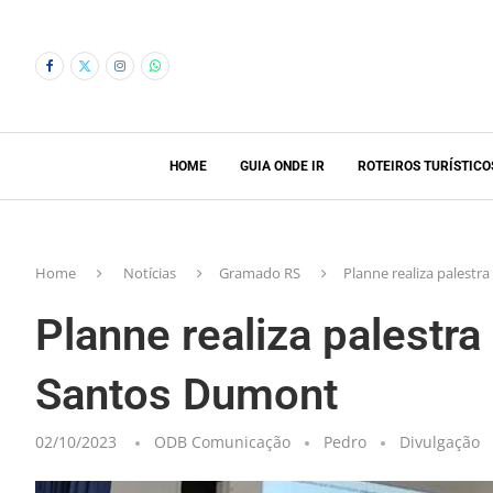
HOME
GUIA ONDE IR
ROTEIROS TURÍSTICO
Home
Notícias
Gramado RS
Planne realiza palestr
Planne realiza palestra
Santos Dumont
02/10/2023
ODB Comunicação
Pedro
Divulgação