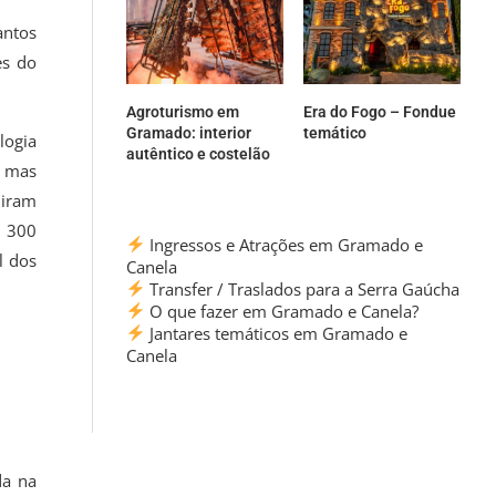
antos
es do
Agroturismo em
Era do Fogo – Fondue
Gramado: interior
temático
logia
autêntico e costelão
, mas
diram
e 300
Ingressos e Atrações em Gramado e
l dos
Canela
Transfer / Traslados para a Serra Gaúcha
O que fazer em Gramado e Canela?
Jantares temáticos em Gramado e
Canela
da na