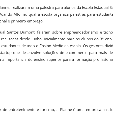
Planne, realizaram uma palestra para alunos da Escola Estadual S
ando Alto, no qual a escola organiza palestras para estudant
onal e primeiro emprego.
adual Santos Dumont, falaram sobre empreendedorismo e tecno
o realizadas desde junho, inicialmente para os alunos do 3º ano
estudantes de todo o Ensino Médio da escola. Os gestores divi
 startup que desenvolve soluções de e-commerce para mais d
a a importância do ensino superior para a formação profissiona
or de entretenimento e turismo, a Planne é uma empresa nasci