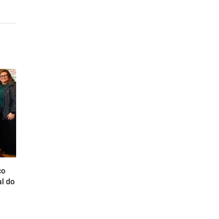
ço
l do