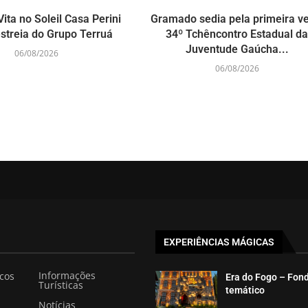
ita no Soleil Casa Perini
Gramado sedia pela primeira v
streia do Grupo Terruá
34º Tchêncontro Estadual d
Juventude Gaúcha...
06/08/2026
06/08/2026
EXPERIÊNCIAS MÁGICAS
Informações
icos
Era do Fogo – Fon
Turísticas
temático
Notícias