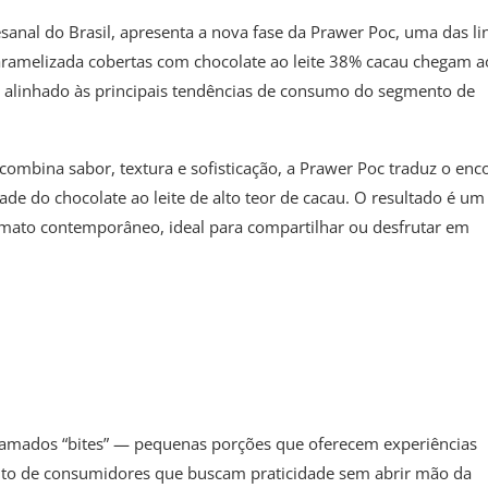
sanal do Brasil, apresenta a nova fase da Prawer Poc, uma das li
aramelizada cobertas com chocolate ao leite 38% cacau chegam a
linhado às principais tendências de consumo do segmento de
ombina sabor, textura e sofisticação, a Prawer Poc traduz o enc
de do chocolate ao leite de alto teor de cacau. O resultado é um
mato contemporâneo, ideal para compartilhar ou desfrutar em
hamados “bites” — pequenas porções que oferecem experiências
o de consumidores que buscam praticidade sem abrir mão da