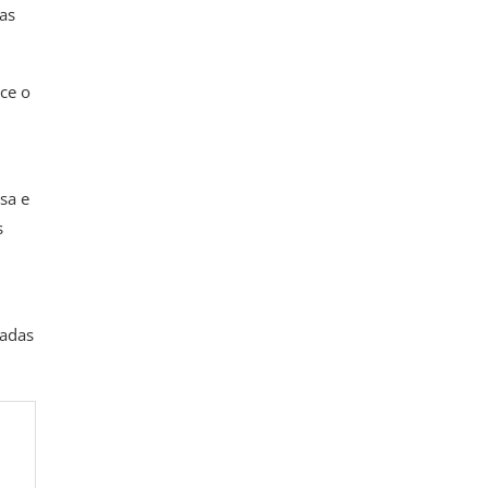
as
ce o
sa e
s
iadas