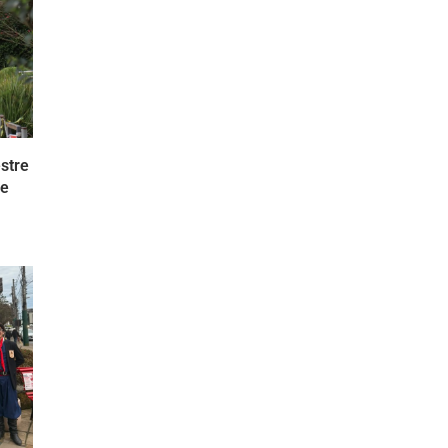
stre
 e