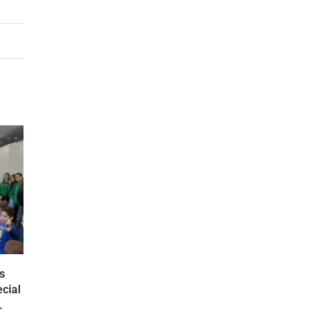
s
cial
.