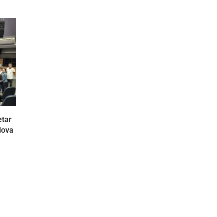
etar
Nova