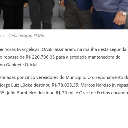
aum | Comunicação PMNP.
Senhoras Evangélicas (OASE) assinaram, na manhã desta segunda-
za o repasse de R$ 220.706,05 para a entidade mantenedora do
no Gabinete Oficial.
tinadas por cinco vereadores do Município. O direcionamento d
 Jorge Luiz Lüdke destinou R$ 78.035,35; Marcos Narciso Jr. repa
,35; João Bombeiro destinou R$ 30 mil e Oraci de Freitas encami