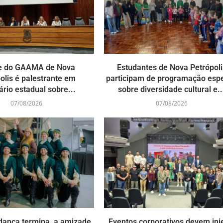
e do GAAMA de Nova
Estudantes de Nova Petrópoli
olis é palestrante em
participam de programação espe
rio estadual sobre...
sobre diversidade cultural e..
07/08/2026
07/08/2026
dança termina, a amizade
Eventos corporativos devem inj