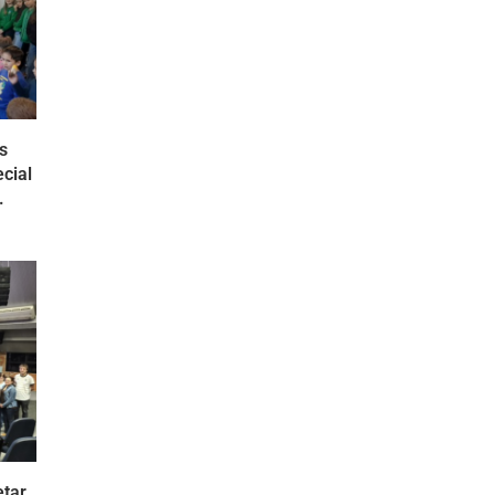
s
cial
.
etar