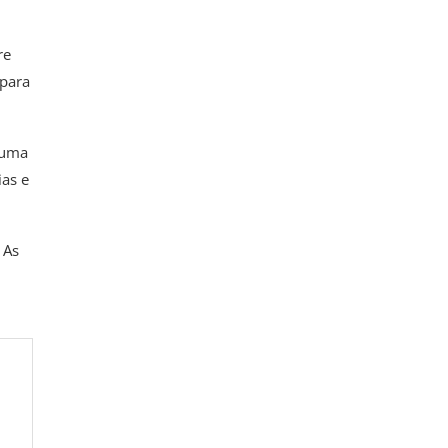
re
 para
 uma
as e
 As