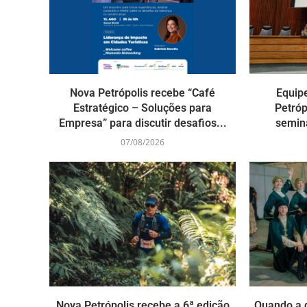
Nova Petrópolis recebe “Café
Equip
Estratégico – Soluções para
Petróp
Empresa” para discutir desafios...
seminá
07/08/2026
Nova Petrópolis recebe a 6ª edição
Quando a 