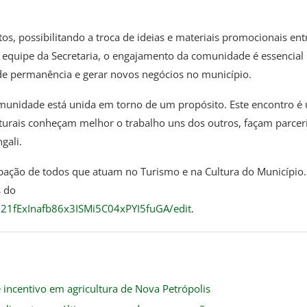
s, possibilitando a troca de ideias e materiais promocionais ent
 equipe da Secretaria, o engajamento da comunidade é essencial
 de permanência e gerar novos negócios no município.
munidade está unida em torno de um propósito. Este encontro é
urais conheçam melhor o trabalho uns dos outros, façam parceri
gali.
cipação de todos que atuam no Turismo e na Cultura do Município.
s do
l21fExInafb86x3ISMi5C04xPYI5fuGA/edit
.
 incentivo em agricultura de Nova Petrópolis