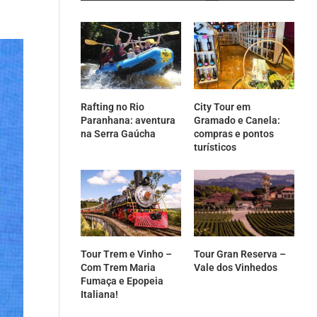
Rafting no Rio
City Tour em
Paranhana: aventura
Gramado e Canela:
na Serra Gaúcha
compras e pontos
turísticos
Tour Trem e Vinho –
Tour Gran Reserva –
Com Trem Maria
Vale dos Vinhedos
Fumaça e Epopeia
Italiana!