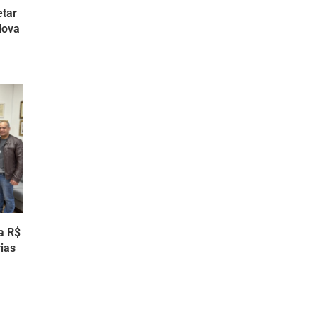
etar
Nova
a R$
ias