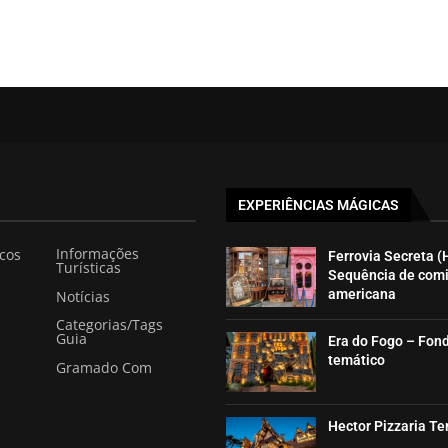
EXPERIÊNCIAS MÁGICAS
Informações
icos
Ferrovia Secreta (
Turísticas
Sequência de com
americana
Notícias
Categorias/Tags
Guia
Era do Fogo – Fon
temático
Gramado Com
Hector Pizzaria T