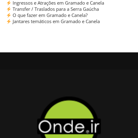
Ingressos e Atrações em Gramado e Canela
Transfer / Traslados para a Serra Gaúcha
O que fazer em Gramado e Canela?
Jantares temáticos em Gramado e Canela