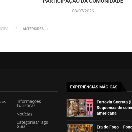
PARTICIPAÇÃO DA COMUNIDADE
03/07/2026
NTES
ANTERIORES
EXPERIÊNCIAS MÁGICAS
Informações
icos
Ferrovia Secreta (
Turísticas
Sequência de com
americana
Notícias
Categorias/Tags
Guia
Era do Fogo – Fon