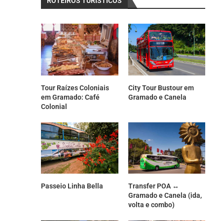
ROTEIROS TURÍSTICOS
Tour Raízes Coloniais
City Tour Bustour em
em Gramado: Café
Gramado e Canela
Colonial
Passeio Linha Bella
Transfer POA ↔
Gramado e Canela (ida,
volta e combo)