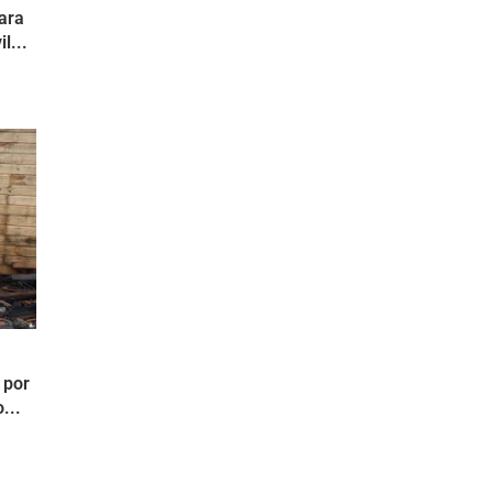
ara
l...
 por
...