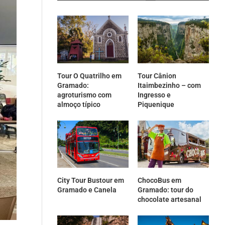
Tour O Quatrilho em
Tour Cânion
Gramado:
Itaimbezinho – com
agroturismo com
Ingresso e
almoço típico
Piquenique
City Tour Bustour em
ChocoBus em
Gramado e Canela
Gramado: tour do
chocolate artesanal