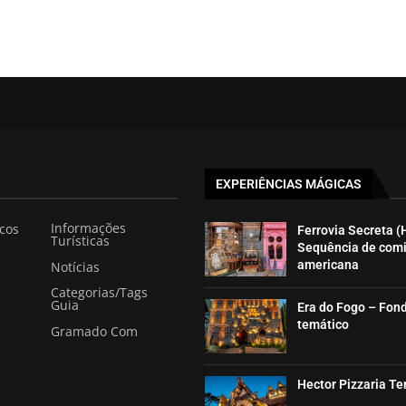
EXPERIÊNCIAS MÁGICAS
Informações
icos
Ferrovia Secreta (
Turísticas
Sequência de com
americana
Notícias
Categorias/Tags
Guia
Era do Fogo – Fon
temático
Gramado Com
Hector Pizzaria T