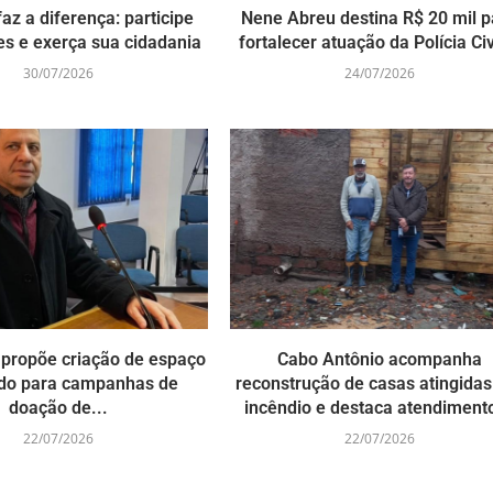
az a diferença: participe
Nene Abreu destina R$ 20 mil p
es e exerça sua cidadania
fortalecer atuação da Polícia Civi
30/07/2026
24/07/2026
s propõe criação de espaço
Cabo Antônio acompanha
do para campanhas de
reconstrução de casas atingidas
doação de...
incêndio e destaca atendimento
22/07/2026
22/07/2026