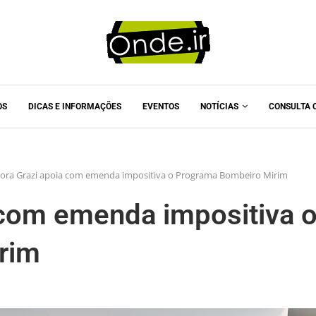
OS
DICAS E INFORMAÇÕES
EVENTOS
NOTÍCIAS
CONSULTA 
ora Grazi apoia com emenda impositiva o Programa Bombeiro Mirim
 com emenda impositiva 
rim