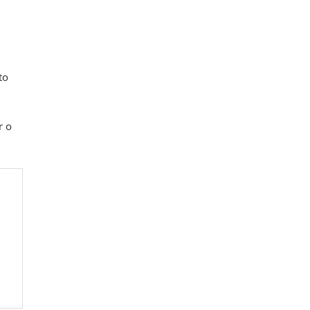
to
r o