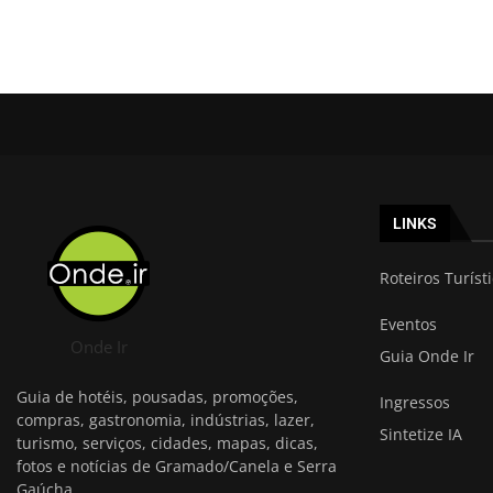
LINKS
Roteiros Turíst
Eventos
Onde Ir
Guia Onde Ir
Guia de hotéis, pousadas, promoções,
Ingressos
compras, gastronomia, indústrias, lazer,
Sintetize IA
turismo, serviços, cidades, mapas, dicas,
fotos e notícias de Gramado/Canela e Serra
Gaúcha.