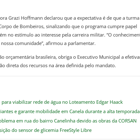
dora Grazi Hoffmann declarou que a expectativa é de que a turma
 Corpo de Bombeiros, sinalizando que o programa cumpre papel
m no estímulo ao interesse pela carreira militar. “O conhecimen
a nossa comunidade”, afirmou a parlamentar.
o orçamentária brasileira, obriga o Executivo Municipal a efetiva
ão direta dos recursos na área definida pelo mandato.
o para viabilizar rede de água no Loteamento Edgar Haack
iantes e garante mobilidade em Canela durante a alta temporada
oblema em rua do bairro Canelinha devido as obras da CORSAN
ção do sensor de glicemia FreeStyle Libre