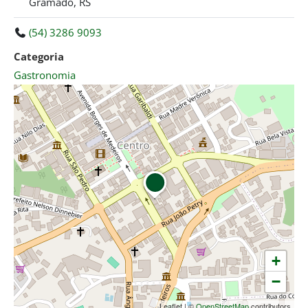
Gramado, RS
(54) 3286 9093
Categoria
Gastronomia
+
−
Leaflet
|
©
OpenStreetMap
contributors