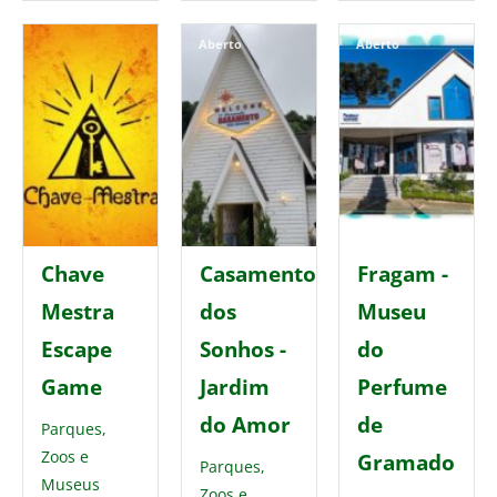
Aberto
Aberto
Chave
Casamento
Fragam -
Mestra
dos
Museu
Escape
Sonhos -
do
Game
Jardim
Perfume
do Amor
de
Parques,
Zoos e
Gramado
Parques,
Museus
Zoos e