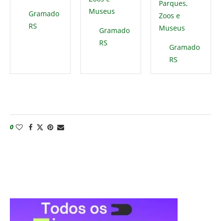
Parques,
Museus
Gramado
Zoos e
RS
Museus
Gramado
RS
Gramado
RS
0