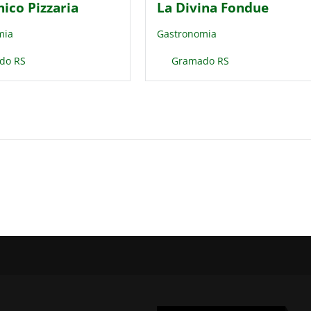
ico Pizzaria
La Divina Fondue
mia
Gastronomia
do RS
Gramado RS