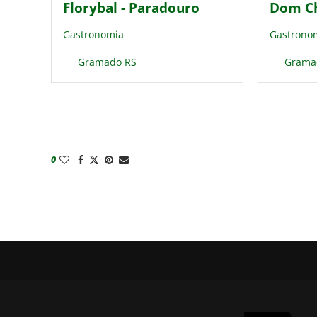
Florybal - Paradouro
Dom Ch
Gastronomia
Gastrono
Gramado RS
Grama
0