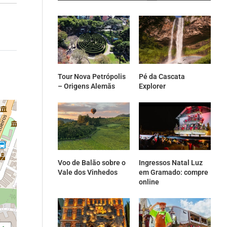
Tour Nova Petrópolis
Pé da Cascata
– Origens Alemãs
Explorer
Voo de Balão sobre o
Ingressos Natal Luz
Vale dos Vinhedos
em Gramado: compre
online