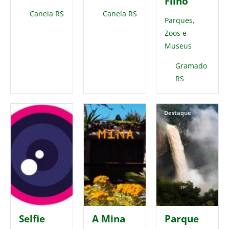
Filho
Canela RS
Canela RS
Parques,
Zoos e
Museus
Gramado
RS
Destaque
Selfie
A Mina
Parque