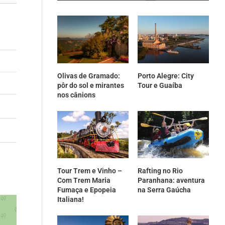
Olivas de Gramado:
Porto Alegre: City
pôr do sol e mirantes
Tour e Guaíba
nos cânions
Tour Trem e Vinho –
Rafting no Rio
Com Trem Maria
Paranhana: aventura
Fumaça e Epopeia
na Serra Gaúcha
Italiana!