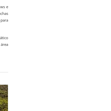
ows e
úchas
 para
ático
 área