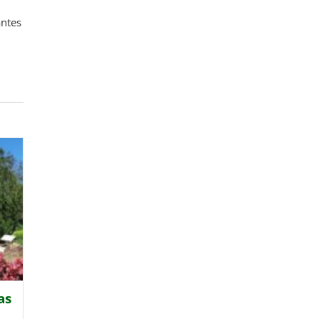
antes
as