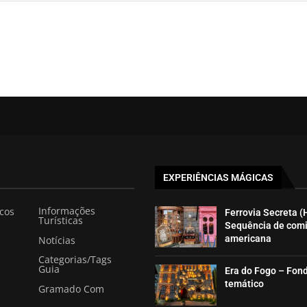
EXPERIÊNCIAS MÁGICAS
Informações
icos
Ferrovia Secreta (
Turísticas
Sequência de com
americana
Notícias
Categorias/Tags
Guia
Era do Fogo – Fon
temático
Gramado Com