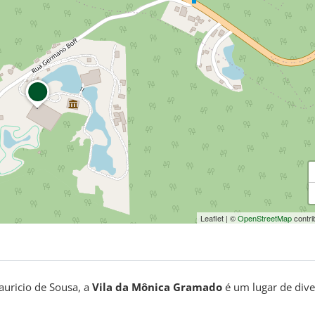
Leaflet
|
©
OpenStreetMap
contri
auricio de Sousa, a
Vila da Mônica Gramado
é um lugar de div