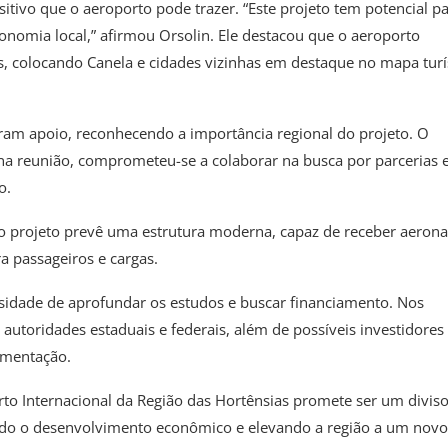
itivo que o aeroporto pode trazer. “Este projeto tem potencial p
conomia local,” afirmou Orsolin. Ele destacou que o aeroporto
nais, colocando Canela e cidades vizinhas em destaque no mapa turí
ram apoio, reconhecendo a importância regional do projeto. O
 na reunião, comprometeu-se a colaborar na busca por parcerias 
o.
 projeto prevê uma estrutura moderna, capaz de receber aeron
a passageiros e cargas.
idade de aprofundar os estudos e buscar financiamento. Nos
utoridades estaduais e federais, além de possíveis investidores
lementação.
orto Internacional da Região das Hortênsias promete ser um divis
ndo o desenvolvimento econômico e elevando a região a um novo