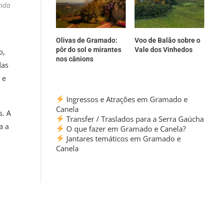
anda
Olivas de Gramado:
Voo de Balão sobre o
pôr do sol e mirantes
Vale dos Vinhedos
o,
nos cânions
das
 e
Ingressos e Atrações em Gramado e
Canela
s. A
Transfer / Traslados para a Serra Gaúcha
a a
O que fazer em Gramado e Canela?
Jantares temáticos em Gramado e
Canela