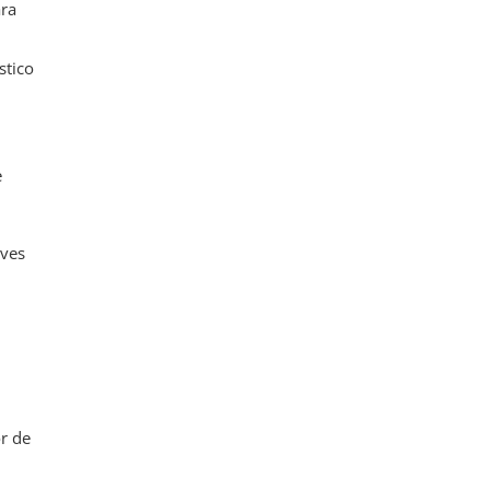
ara
stico
e
aves
or de