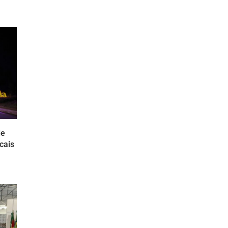
de
cais