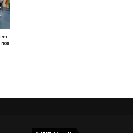
evem
l nos
ÚLTIMAS NOTÍCIAS