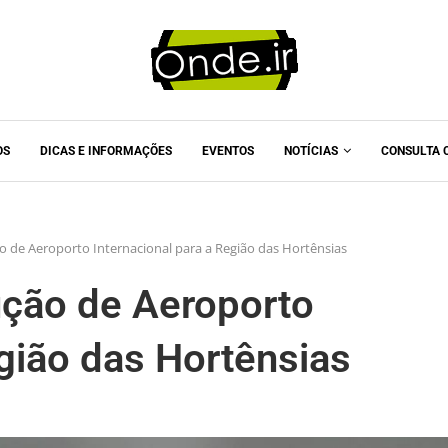
OS
DICAS E INFORMAÇÕES
EVENTOS
NOTÍCIAS
CONSULTA 
o de Aeroporto Internacional para a Região das Hortênsias
ução de Aeroporto
egião das Hortênsias