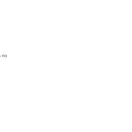
,
s no