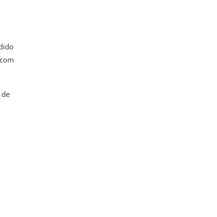
dido
, com
 de