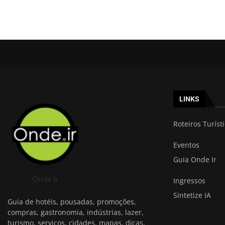
LINKS
Roteiros Turíst
Eventos
Guia Onde Ir
Onde Ir
Ingressos
Sintetize IA
Guia de hotéis, pousadas, promoções,
compras, gastronomia, indústrias, lazer,
turismo, serviços, cidades, mapas, dicas,