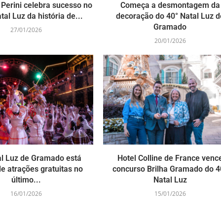
 Perini celebra sucesso no
Começa a desmontagem da
tal Luz da história de...
decoração do 40° Natal Luz d
Gramado
27/01/2026
20/01/2026
al Luz de Gramado está
Hotel Colline de France venc
de atrações gratuitas no
concurso Brilha Gramado do 4
último...
Natal Luz
16/01/2026
15/01/2026