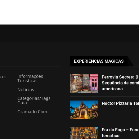
EXPERIÊNCIAS MÁGICAS
Informações
icos
Ferrovia Secreta (
Turísticas
Sequência de com
americana
Notícias
Categorias/Tags
Guia
Hector Pizzaria T
Gramado Com
Era do Fogo – Fon
temático