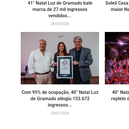
41° Natal Luz de Gramado bate
Soleil Casa
marca de 27 mil ingressos
maior Na
vendidos...
28/07/2026
Com 95% de ocupação, 40° Natal Luz
40° Nat
de Gramado atingiu 153.672
repleto 
ingressos...
20/01/2026