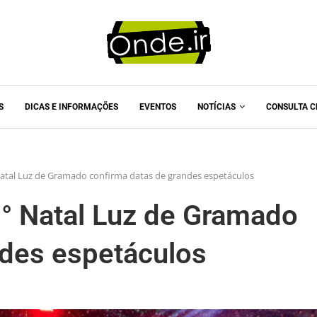
S
DICAS E INFORMAÇÕES
EVENTOS
NOTÍCIAS
CONSULTA C
 Natal Luz de Gramado confirma datas de grandes espetáculos
0° Natal Luz de Gramado
ndes espetáculos