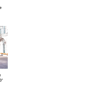
e
e
0°