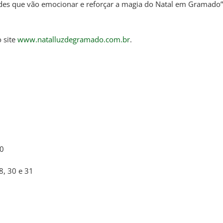
ades que vão emocionar e reforçar a magia do Natal em Gramado”
 site
www.natalluzdegramado.com.br
.
30
8, 30 e 31