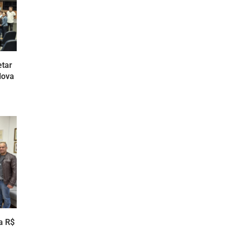
etar
Nova
a R$