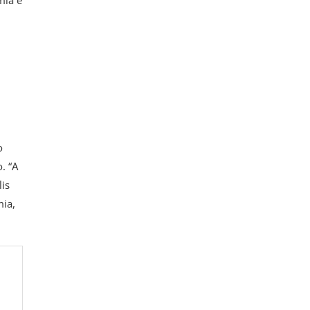
o
. “A
is
mia,