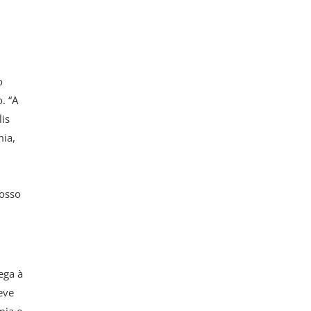
o
. “A
is
mia,
Nosso
ega à
eve
mia e