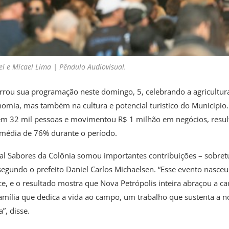
el e Micael Lima | Pêndulo Audiovisual.
errou sua programação neste domingo, 5, celebrando a agricultur
nomia, mas também na cultura e potencial turístico do Município.
 em 32 mil pessoas e movimentou R$ 1 milhão em negócios, resu
média de 76% durante o período.
val Sabores da Colônia somou importantes contribuições – sobre
 segundo o prefeito Daniel Carlos Michaelsen. “Esse evento nasceu
e, e o resultado mostra que Nova Petrópolis inteira abraçou a ca
mília que dedica a vida ao campo, um trabalho que sustenta a n
”, disse.