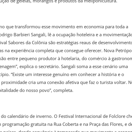
ução de geleias, morangos e produtos da meliponicultura.
urismo que transformou esse movimento em economia para toda a
odrigo Barbieri Sangali, lê a ocupação hoteleira e a movimentaçã
al Sabores da Colônia são estratégias reaus de desenvolvimento
mas na experiência completa que consegue oferecer. Nova Petrópol
xão entre pequeno produtor à hotelaria, do comércio à gastrono
renagem”, explica o secretário. Sangali soma a esse cenário uma
pio. “Existe um interesse genuíno em conhecer a história e o
 proximidade cria uma conexão afetiva que faz o turista voltar. 
pitalidade do nosso povo”, completa.
do calendário de inverno. O Festival Internacional de Folclore ch
om programação gratuita na Rua Coberta e na Praça das Flores, e d
ntes países, dando sequência à temporada que movimenta a econo