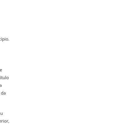
ípio.
e
ítulo
a
 da
ou
rior,