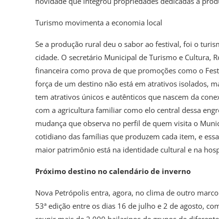
novidade que integrou propriedades dedicadas à prod
Turismo movimenta a economia local
Se a produção rural deu o sabor ao festival, foi o t
cidade. O secretário Municipal de Turismo e Cultura, R
financeira como prova de que promoções como o Festiv
força de um destino não está em atrativos isolados, 
tem atrativos únicos e autênticos que nascem da cone
com a agricultura familiar como elo central dessa eng
mudança que observa no perfil de quem visita o Municí
cotidiano das famílias que produzem cada item, e essa
maior patrimônio está na identidade cultural e na hos
Próximo destino no calendário de inverno
Nova Petrópolis entra, agora, no clima de outro marco 
53ª edição entre os dias 16 de julho e 2 de agosto, c
reunir mais de 2.000 bailarinos de grupos de difere