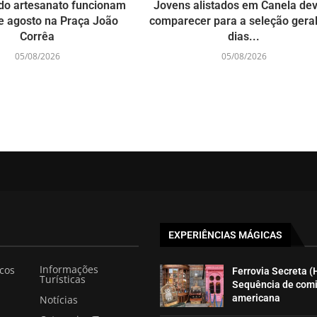
do artesanato funcionam
Jovens alistados em Canela d
e agosto na Praça João
comparecer para a seleção gera
Corrêa
dias...
05/08/2026
05/08/2026
EXPERIÊNCIAS MÁGICAS
Informações
icos
Ferrovia Secreta (
Turísticas
Sequência de com
americana
Notícias