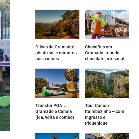
Olivas de Gramado:
ChocoBus em
pôr do sol e mirantes
Gramado: tour do
nos cânions
chocolate artesanal
Transfer POA ↔
Tour Cânion
Gramado e Canela
Itaimbezinho – com
(ida, volta e combo)
Ingresso e
Piquenique