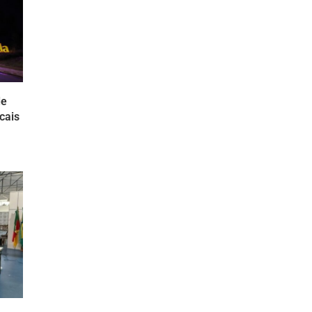
de
cais