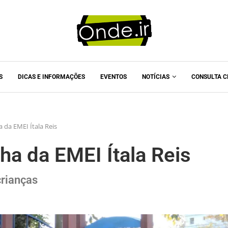
S
DICAS E INFORMAÇÕES
EVENTOS
NOTÍCIAS
CONSULTA C
 da EMEI Ítala Reis
ha da EMEI Ítala Reis
crianças