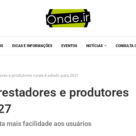
OS
DICAS E INFORMAÇÕES
EVENTOS
NOTÍCIAS
CONSULTA 
res e produtores rurais é adiado para 2027
estadores e produtores
027
ta mais facilidade aos usuários