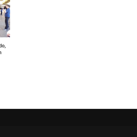
do,
m