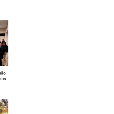
são
cios