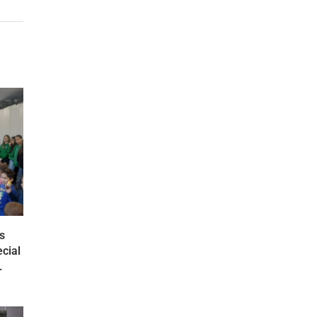
s
cial
.