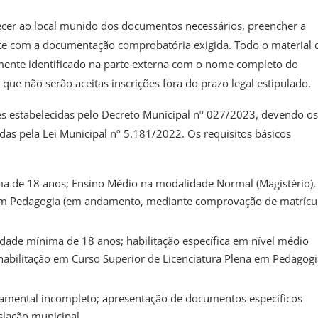
recer ao local munido dos documentos necessários, preencher a
ente com a documentação comprobatória exigida. Todo o material 
ente identificado na parte externa com o nome completo do
 que não serão aceitas inscrições fora do prazo legal estipulado.
izes estabelecidas pelo Decreto Municipal nº 027/2023, devendo os
as pela Lei Municipal nº 5.181/2022. Os requisitos básicos
ima de 18 anos; Ensino Médio na modalidade Normal (Magistério),
 em Pedagogia (em andamento, mediante comprovação de matrícu
Idade mínima de 18 anos; habilitação específica em nível médio
abilitação em Curso Superior de Licenciatura Plena em Pedagogi
amental incompleto; apresentação de documentos específicos
slação municipal.