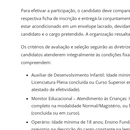
Para efetivar a participação, o candidato deve compa
respectiva ficha de inscrição e entregá-la conjuntam
estar acondicionado em um envelope lacrado, devidam
candidato e o cargo pretendido. A organização ressalta
Os critérios de avaliação e seleção seguirão as diretr
candidatos atenderem integralmente às condições fixad
compreendem:
Auxiliar de Desenvolvimento Infantil: Idade mín
Licenciatura Plena concluída ou Curso Superior
atestado de efetividade).
Monitor Educacional – Atendimento às Crianças: 
completo na modalidade Normal/Magistério, ou h
(concluída ou em curso).
Operário: Idade mínima de 18 anos; Ensino Fund
previstos na descrição do cargo constante na legi