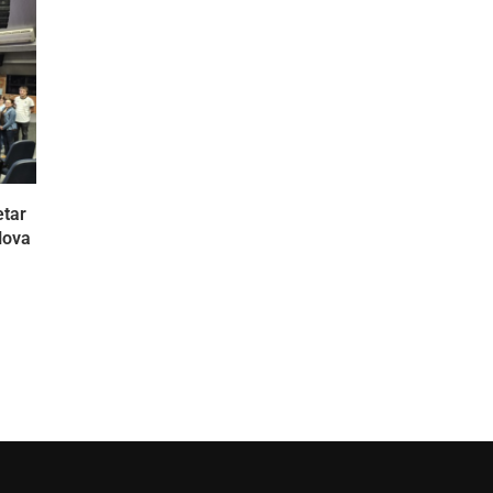
etar
Nova