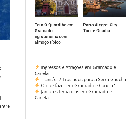
Tour O Quatrilho em
Porto Alegre: City
Gramado:
Tour e Guaíba
agroturismo com
almoço típico
Ingressos e Atrações em Gramado e
s
Canela
e
Transfer / Traslados para a Serra Gaúcha
O que fazer em Gramado e Canela?
Jantares temáticos em Gramado e
Canela
l,
entre