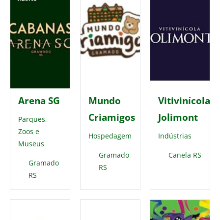
Arena SG
Mundo
Vitivinícola
Criamigos
Jolimont
Parques,
Zoos e
Hospedagem
Indústrias
Museus
Gramado
Canela RS
Gramado
RS
RS
Destaque
Aberto