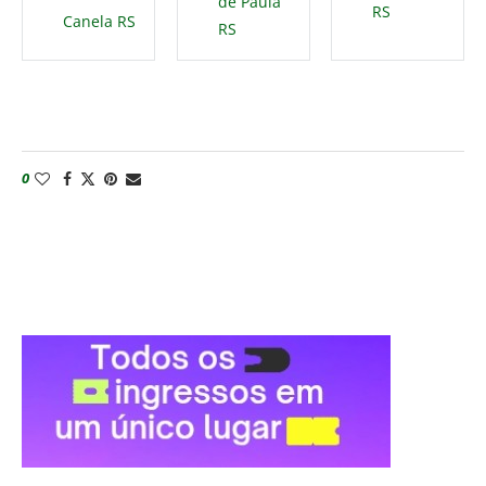
de Paula
RS
Canela RS
RS
0