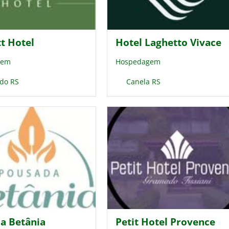
t Hotel
Hotel Laghetto Vivace
gem
Hospedagem
do RS
Canela RS
a Betânia
Petit Hotel Provence