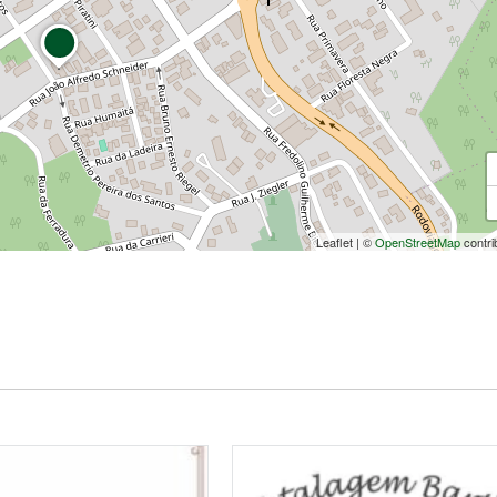
Leaflet
|
©
OpenStreetMap
contri