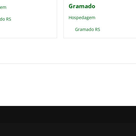
Gramado
gem
Hospedagem
do RS
Gramado RS