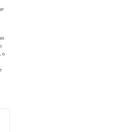
ar
oas
o
, o
e