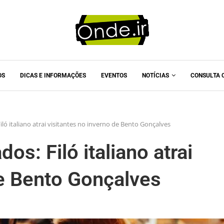
OS
DICAS E INFORMAÇÕES
EVENTOS
NOTÍCIAS
CONSULTA 
ló italiano atrai visitantes no inverno de Bento Gonçalves
s: Filó italiano atrai
de Bento Gonçalves