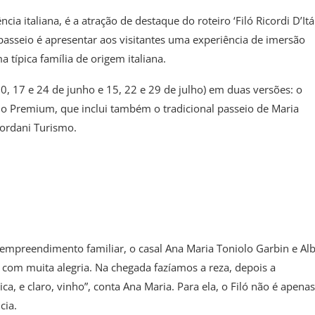
 italiana, é a atração de destaque do roteiro ‘Filó Ricordi D’Itál
asseio é apresentar aos visitantes uma experiência de imersão
ípica família de origem italiana.
0, 17 e 24 de junho e 15, 22 e 29 de julho) em duas versões: o
 o Premium, que inclui também o tradicional passeio de Maria
ordani Turismo.
 empreendimento familiar, o casal Ana Maria Toniolo Garbin e Al
 com muita alegria. Na chegada fazíamos a reza, depois a
ca, e claro, vinho”, conta Ana Maria. Para ela, o Filó não é apena
cia.