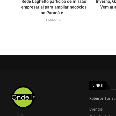
Rede Laghetto participa de missão
Inverno, G
empresarial para ampliar negócios
Vem aí a
no Paraná e...
11/06/2026
LINKS
Roteiros Turíst
Eventos
Onde Ir