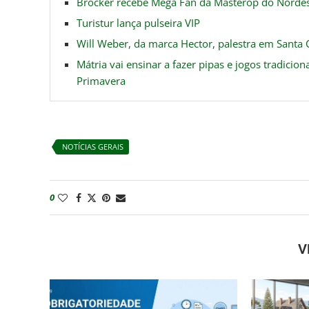
Brocker recebe Mega Fan da Masterop do Nordes
Turistur lança pulseira VIP
Will Weber, da marca Hector, palestra em Santa 
Mátria vai ensinar a fazer pipas e jogos tradici
Primavera
NOTÍCIAS GERAIS
0
V