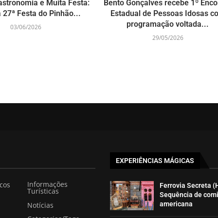
astronomia e Muita Festa:
Bento Gonçalves recebe 1º Enco
 27ª Festa do Pinhão...
Estadual de Pessoas Idosas c
programação voltada...
03/06/2026
29/05/2026
EXPERIÊNCIAS MÁGICAS
Informações
icos
Ferrovia Secreta (
Turísticas
Sequência de com
americana
Notícias