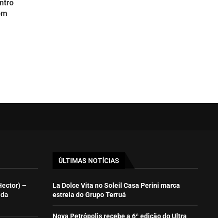
ntro
om
ÚLTIMAS NOTÍCIAS
Hector) –
La Dolce Vita no Soleil Casa Perini marca
ida
estreia do Grupo Terruá
Nova Petrópolis recebe a 6ª edição do Ultra