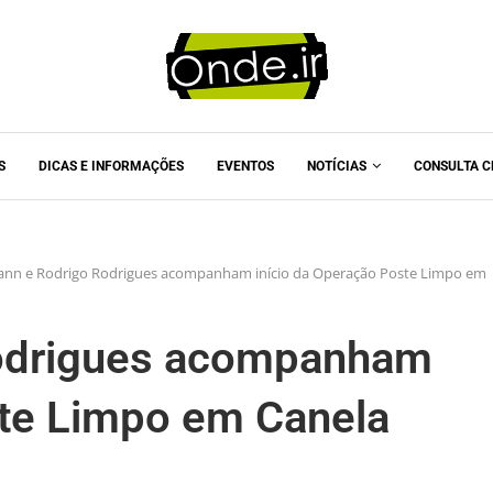
S
DICAS E INFORMAÇÕES
EVENTOS
NOTÍCIAS
CONSULTA C
nn e Rodrigo Rodrigues acompanham início da Operação Poste Limpo em
odrigues acompanham
ste Limpo em Canela