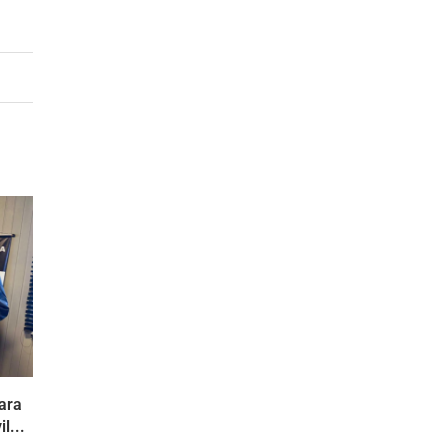
ara
l...