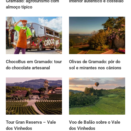
Gramado: agroturismo com
interior autêntico e costelão
almoço típico
ChocoBus em Gramado: tour
Olivas de Gramado: pôr do
do chocolate artesanal
sol e mirantes nos cânions
Tour Gran Reserva – Vale
Voo de Balão sobre o Vale
dos Vinhedos
dos Vinhedos