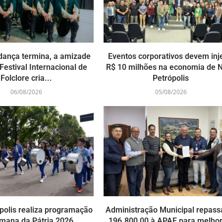
dança termina, a amizade
Eventos corporativos devem inj
Festival Internacional de
R$ 10 milhões na economia de 
Folclore cria...
Petrópolis
06/08/2026
05/08/2026
polis realiza programação
Administração Municipal repass
mana da Pátria 2026
196.800,00 à APAE para melhor