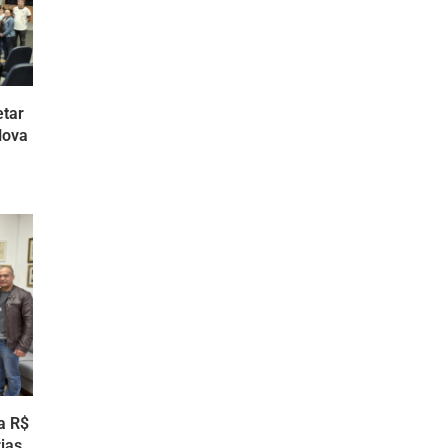
etar
Nova
a R$
ias