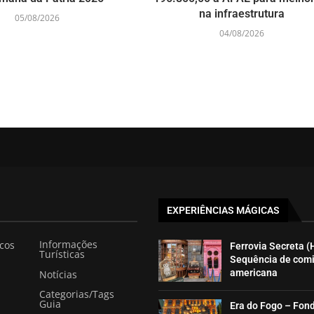
na infraestrutura
05/08/2026
04/08/2026
EXPERIÊNCIAS MÁGICAS
Informações
icos
Ferrovia Secreta (
Turísticas
Sequência de com
americana
Notícias
Categorias/Tags
Guia
Era do Fogo – Fon