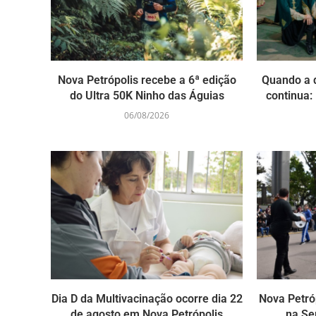
Nova Petrópolis recebe a 6ª edição
Quando a 
do Ultra 50K Ninho das Águias
continua: 
06/08/2026
Dia D da Multivacinação ocorre dia 22
Nova Petró
de agosto em Nova Petrópolis
na Se