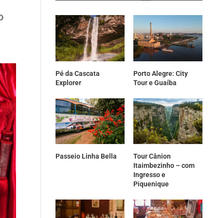
o
Pé da Cascata
Porto Alegre: City
Explorer
Tour e Guaíba
Passeio Linha Bella
Tour Cânion
Itaimbezinho – com
Ingresso e
Piquenique