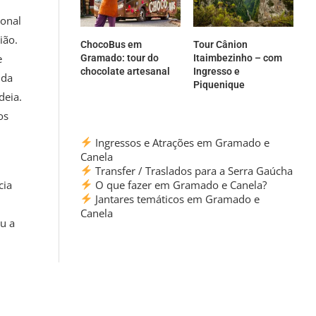
ional
ião.
ChocoBus em
Tour Cânion
e
Gramado: tour do
Itaimbezinho – com
chocolate artesanal
Ingresso e
 da
Piquenique
deia.
os
Ingressos e Atrações em Gramado e
Canela
Transfer / Traslados para a Serra Gaúcha
cia
O que fazer em Gramado e Canela?
Jantares temáticos em Gramado e
Canela
u a