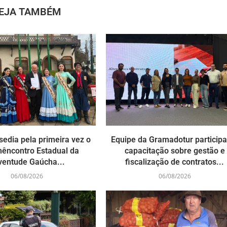
EJA TAMBÉM
edia pela primeira vez o
Equipe da Gramadotur participa
hêncontro Estadual da
capacitação sobre gestão e
ventude Gaúcha...
fiscalização de contratos...
06/08/2026
06/08/2026