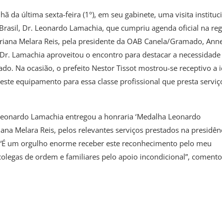
 da última sexta-feira (1º), em seu gabinete, uma visita instituc
asil, Dr. Leonardo Lamachia, que cumpriu agenda oficial na reg
ana Melara Reis, pela presidente da OAB Canela/Gramado, Ann
o Dr. Lamachia aproveitou o encontro para destacar a necessidade
. Na ocasião, o prefeito Nestor Tissot mostrou-se receptivo a i
ste equipamento para essa classe profissional que presta serviç
. Leonardo Lamachia entregou a honraria ‘Medalha Leonardo
na Melara Reis, pelos relevantes serviços prestados na presidên
“É um orgulho enorme receber este reconhecimento pelo meu
colegas de ordem e familiares pelo apoio incondicional”, comento