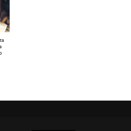
za
a
o