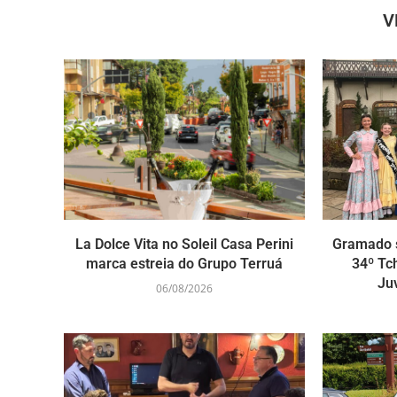
V
La Dolce Vita no Soleil Casa Perini
Gramado s
marca estreia do Grupo Terruá
34º Tc
Ju
06/08/2026