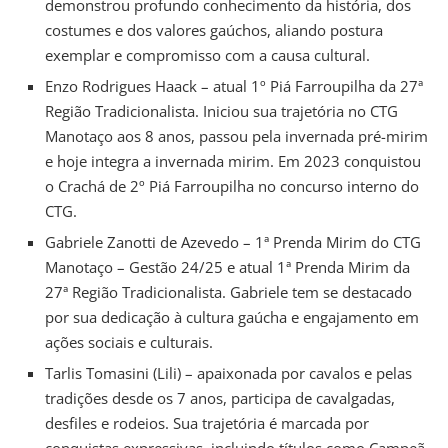
demonstrou profundo conhecimento da história, dos
costumes e dos valores gaúchos, aliando postura
exemplar e compromisso com a causa cultural.
Enzo Rodrigues Haack – atual 1º Piá Farroupilha da 27ª
Região Tradicionalista. Iniciou sua trajetória no CTG
Manotaço aos 8 anos, passou pela invernada pré-mirim
e hoje integra a invernada mirim. Em 2023 conquistou
o Crachá de 2º Piá Farroupilha no concurso interno do
CTG.
Gabriele Zanotti de Azevedo – 1ª Prenda Mirim do CTG
Manotaço – Gestão 24/25 e atual 1ª Prenda Mirim da
27ª Região Tradicionalista. Gabriele tem se destacado
por sua dedicação à cultura gaúcha e engajamento em
ações sociais e culturais.
Tarlis Tomasini (Lili) – apaixonada por cavalos e pelas
tradições desde os 7 anos, participa de cavalgadas,
desfiles e rodeios. Sua trajetória é marcada por
conquistas expressivas, incluindo títulos como Campeã