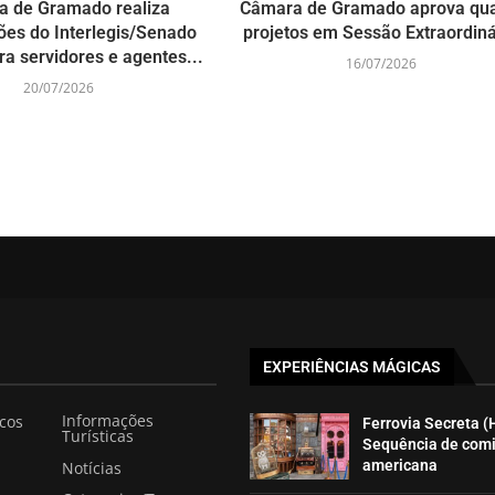
 de Gramado realiza
Câmara de Gramado aprova qua
ões do Interlegis/Senado
projetos em Sessão Extraordiná
ra servidores e agentes...
16/07/2026
20/07/2026
EXPERIÊNCIAS MÁGICAS
Informações
icos
Ferrovia Secreta (
Turísticas
Sequência de com
americana
Notícias