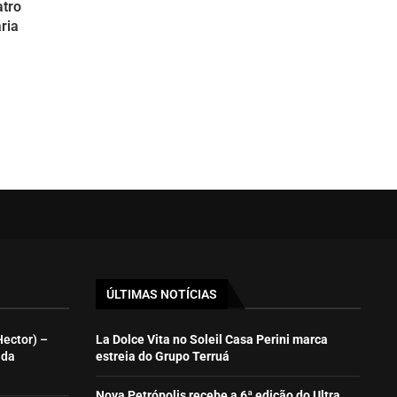
tro
ria
ÚLTIMAS NOTÍCIAS
Hector) –
La Dolce Vita no Soleil Casa Perini marca
ida
estreia do Grupo Terruá
Nova Petrópolis recebe a 6ª edição do Ultra