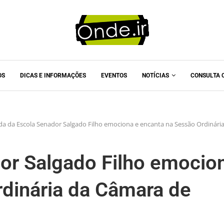
OS
DICAS E INFORMAÇÕES
EVENTOS
NOTÍCIAS
CONSULTA 
a da Escola Senador Salgado Filho emociona e encanta na Sessão Ordinári
or Salgado Filho emocio
rdinária da Câmara de