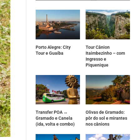
Porto Alegre: City
Tour Cânion
Tour e Guaíba
Itaimbezinho – com
Ingresso e
Piquenique
Transfer POA ↔
Olivas de Gramado:
Gramado e Canela
pôr do sol e mirantes
(ida, volta e combo)
nos cânions