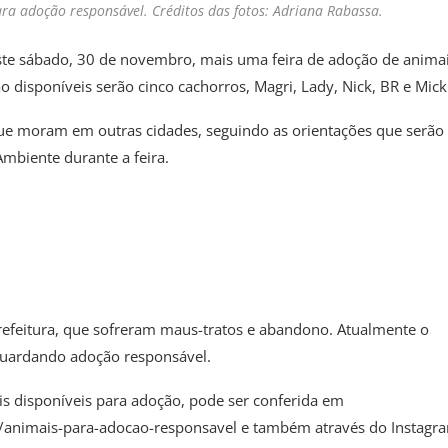
para adoção responsável. Créditos das fotos: Adriana Rabassa.
neste sábado, 30 de novembro, mais uma feira de adoção de anima
o disponíveis serão cinco cachorros, Magri, Lady, Nick, BR e Mick
que moram em outras cidades, seguindo as orientações que serão
Ambiente durante a feira.
refeitura, que sofreram maus-tratos e abandono. Atualmente o
aguardando adoção responsável.
ais disponíveis para adoção, pode ser conferida em
os/animais-para-adocao-responsavel e também através do Instagr