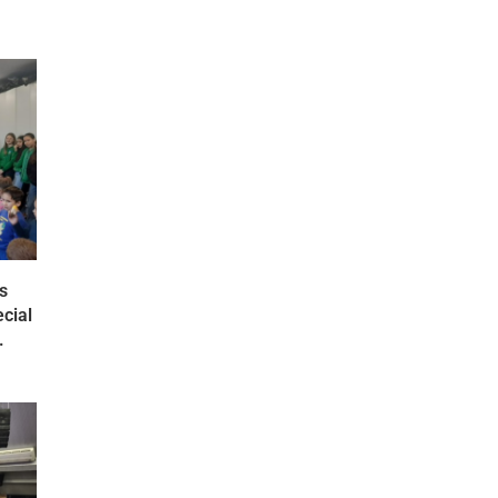
s
cial
.